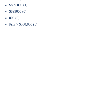
$899.000 (1)
$899000 (0)
000 (0)
Prix > $500,000 (5)
A PROPOS
Lydia Feral est Business Broker à Beachfront Realty
Inc. Elle fait partie des business brokers les plus
établies dans l’état de Floride.
Info@achatcommercefloride.com