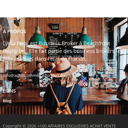
A PROPOS
Lydia Feral est Business Broker à Beachfront
Realty Inc. Elle fait partie des business brokers les
plus établies dans l’état de Floride.
Info@achatcommercefloride.com
LIENS
Blog
Copyright © 2026 +100 AFFAIRES EXCLUSIVES ACHAT VENTE